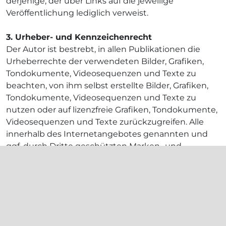
derjenige, der über Links auf die jeweilige
Veröffentlichung lediglich verweist.
3. Urheber- und Kennzeichenrecht
Der Autor ist bestrebt, in allen Publikationen die
Urheberrechte der verwendeten Bilder, Grafiken,
Tondokumente, Videosequenzen und Texte zu
beachten, von ihm selbst erstellte Bilder, Grafiken,
Tondokumente, Videosequenzen und Texte zu
nutzen oder auf lizenzfreie Grafiken, Tondokumente,
Videosequenzen und Texte zurückzugreifen. Alle
innerhalb des Internetangebotes genannten und
ggf. durch Dritte geschützten Marken- und
Warenzeichen unterliegen uneingeschränkt den
Bestimmungen des jeweils gültigen
Kennzeichenrechts und den Besitzrechten der
jeweiligen eingetragenen Eigentümer. Allein
aufgrund der bloßen Nennung ist nicht der Schluss
zu ziehen, dass Markenzeichen nicht durch Rechte